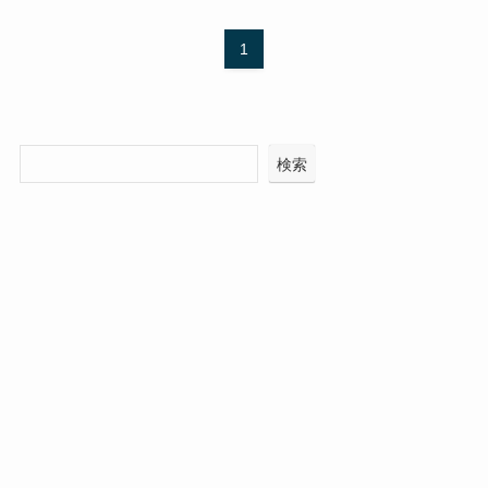
1
検索
最近の投稿
MODとは? ～MOD基礎知識～
Engineer’s Opinions ブログ開設の理由
最近のコメント
表示できるコメントはありません。